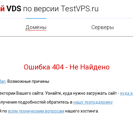
н в
подарок
при заказе хостинга!
Домены
Cерверы
Ошибка 404 - Не Найдено
Man
. Возможные причины:
ктории Вашего сайта. Узнайте, куда нужно загружать сайт -
куда з
олучения подробностей обратитесь в
нашу техподдержку
й по
всем техническим вопросам
нашего хостинга.