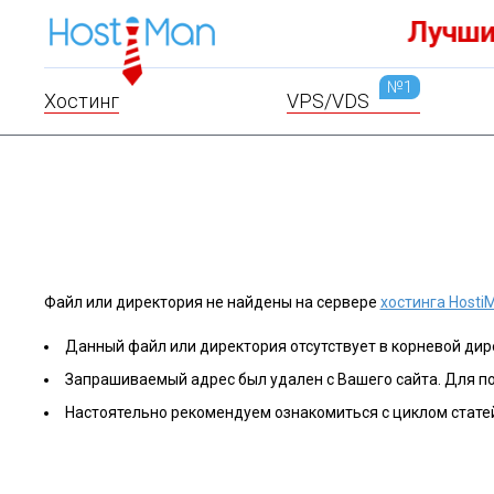
VPS.ru
Доме
№1
Хостинг
VPS/VDS
Файл или директория не найдены на сервере
хостинга Hosti
Данный файл или директория отсутствует в корневой дире
Запрашиваемый адрес был удален с Вашего сайта. Для п
Настоятельно рекомендуем ознакомиться с циклом стате